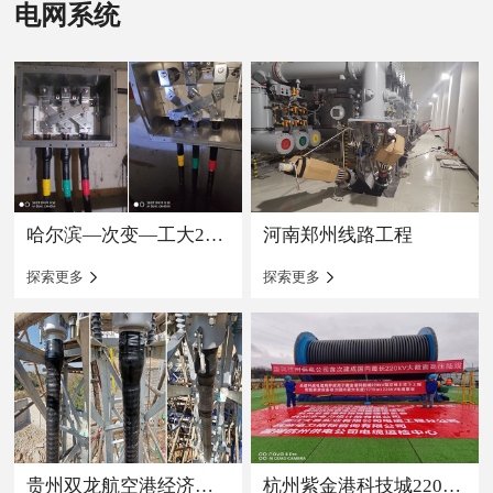
电网系统
哈尔滨—次变—工大220千伏线路工程
河南郑州线路工程
探索更多
探索更多
贵州双龙航空港经济区220kV筑赤I回、筑赤II回迁改工程
杭州紫金港科技城220kV架空线上改下工程